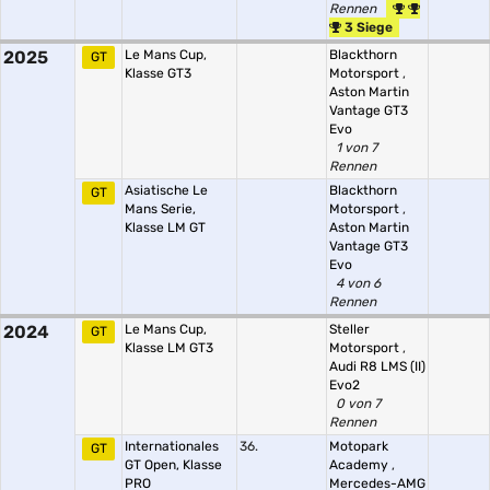
Rennen
3 Siege
2025
Le Mans Cup,
Blackthorn
GT
Klasse GT3
Motorsport
,
Aston Martin
Vantage GT3
Evo
1 von 7
Rennen
Asiatische Le
Blackthorn
GT
Mans Serie,
Motorsport
,
Klasse LM GT
Aston Martin
Vantage GT3
Evo
4 von 6
Rennen
2024
Le Mans Cup,
Steller
GT
Klasse LM GT3
Motorsport
,
Audi R8 LMS (II)
Evo2
0 von 7
Rennen
Internationales
36.
Motopark
GT
GT Open, Klasse
Academy
,
PRO
Mercedes-AMG