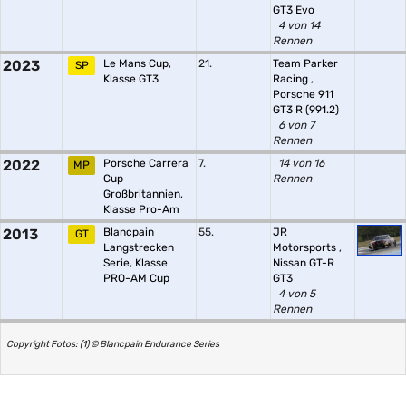
GT3 Evo
4 von 14
Rennen
2023
Le Mans Cup,
21.
Team Parker
SP
Klasse GT3
Racing
,
Porsche 911
GT3 R (991.2)
6 von 7
Rennen
2022
Porsche Carrera
7.
14 von 16
MP
Cup
Rennen
Großbritannien,
Klasse Pro-Am
2013
Blancpain
55.
JR
GT
Langstrecken
Motorsports
,
Serie, Klasse
Nissan GT-R
PRO-AM Cup
GT3
4 von 5
Rennen
Copyright Fotos: (1) © Blancpain Endurance Series