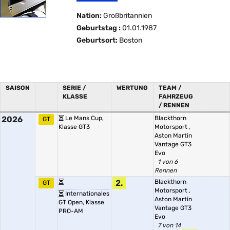
Nation:
Großbritannien
Geburtstag :
01.01.1987
Geburtsort:
Boston
SAISON
SERIE /
WERTUNG
TEAM /
KLASSE
FAHRZEUG
/ RENNEN
2026
Le Mans Cup,
Blackthorn
GT
Klasse GT3
Motorsport
,
Aston Martin
Vantage GT3
Evo
1 von 6
Rennen
2.
Blackthorn
GT
Motorsport
,
Internationales
Aston Martin
GT Open, Klasse
Vantage GT3
PRO-AM
Evo
7 von 14