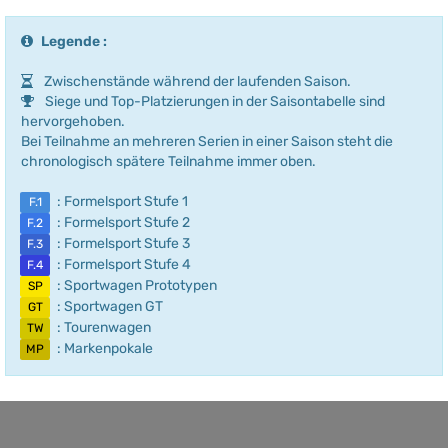
Legende :
Zwischenstände während der laufenden Saison.
Siege und Top-Platzierungen in der Saisontabelle sind
hervorgehoben.
Bei Teilnahme an mehreren Serien in einer Saison steht die
chronologisch spätere Teilnahme immer oben.
: Formelsport Stufe 1
F.1
: Formelsport Stufe 2
F.2
: Formelsport Stufe 3
F.3
: Formelsport Stufe 4
F.4
: Sportwagen Prototypen
SP
: Sportwagen GT
GT
: Tourenwagen
TW
: Markenpokale
MP