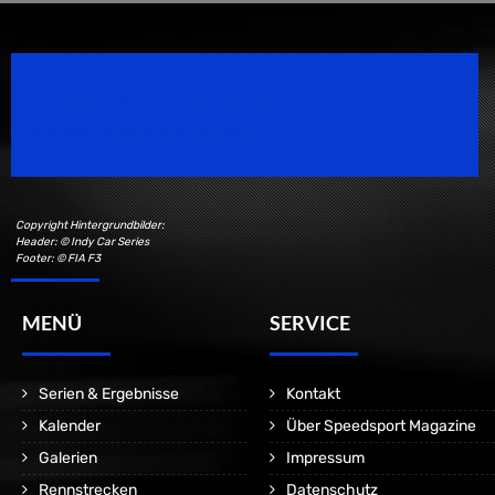
Speedsport Magazine
Motorsport Magazine since 1996.
Copyright Hintergrundbilder:
Header: © Indy Car Series
Footer: © FIA F3
MENÜ
SERVICE
Serien & Ergebnisse
Kontakt
Kalender
Über Speedsport Magazine
Galerien
Impressum
Rennstrecken
Datenschutz