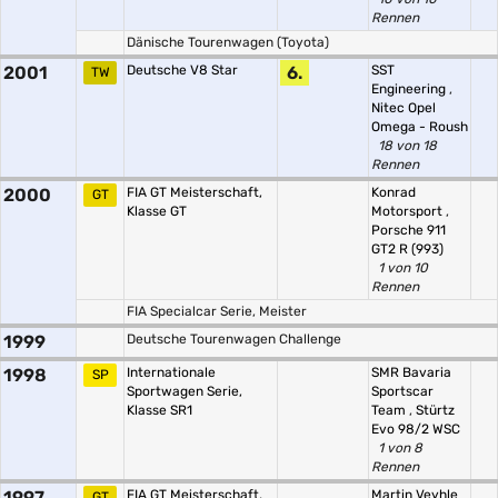
Rennen
Dänische Tourenwagen (Toyota)
2001
Deutsche V8 Star
6.
SST
TW
Engineering
,
Nitec Opel
Omega - Roush
18 von 18
Rennen
2000
FIA GT Meisterschaft,
Konrad
GT
Klasse GT
Motorsport
,
Porsche 911
GT2 R (993)
1 von 10
Rennen
FIA Specialcar Serie, Meister
1999
Deutsche Tourenwagen Challenge
1998
Internationale
SMR Bavaria
SP
Sportwagen Serie,
Sportscar
Klasse SR1
Team
,
Stürtz
Evo 98/2 WSC
1 von 8
Rennen
1997
FIA GT Meisterschaft,
Martin Veyhle
GT