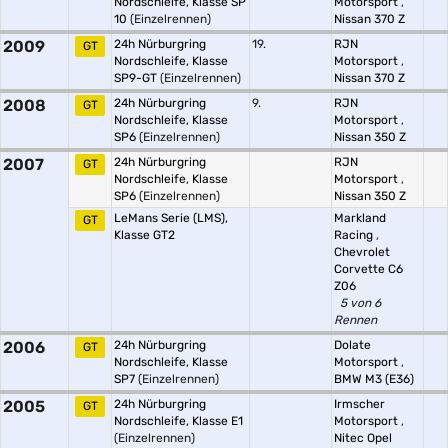
Nordschleife, Klasse SP
Motorsport
,
10
(Einzelrennen)
Nissan 370 Z
2009
24h Nürburgring
19.
RJN
GT
Nordschleife, Klasse
Motorsport
,
SP9-GT
(Einzelrennen)
Nissan 370 Z
2008
24h Nürburgring
9.
RJN
GT
Nordschleife, Klasse
Motorsport
,
SP6
(Einzelrennen)
Nissan 350 Z
2007
24h Nürburgring
RJN
GT
Nordschleife, Klasse
Motorsport
,
SP6
(Einzelrennen)
Nissan 350 Z
LeMans Serie (LMS),
Markland
GT
Klasse GT2
Racing
,
Chevrolet
Corvette C6
Z06
5 von 6
Rennen
2006
24h Nürburgring
Dolate
GT
Nordschleife, Klasse
Motorsport
,
SP7
(Einzelrennen)
BMW M3 (E36)
2005
24h Nürburgring
Irmscher
GT
Nordschleife, Klasse E1
Motorsport
,
(Einzelrennen)
Nitec Opel