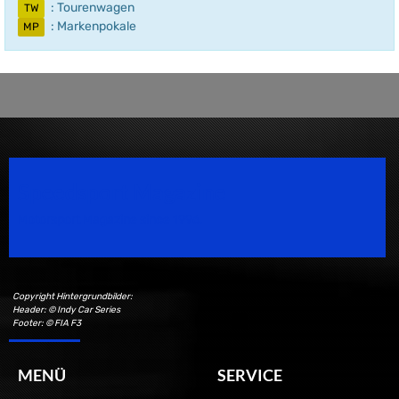
: Tourenwagen
TW
: Markenpokale
MP
Speedsport Magazine
Motorsport Magazine since 1996.
Copyright Hintergrundbilder:
Header: © Indy Car Series
Footer: © FIA F3
MENÜ
SERVICE