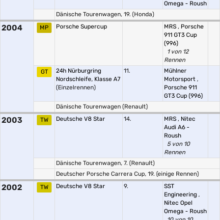
Omega - Roush
Dänische Tourenwagen, 19. (Honda)
2004
Porsche Supercup
MRS
,
Porsche
MP
911 GT3 Cup
(996)
1 von 12
Rennen
24h Nürburgring
11.
Mühlner
GT
Nordschleife, Klasse A7
Motorsport
,
(Einzelrennen)
Porsche 911
GT3 Cup (996)
Dänische Tourenwagen (Renault)
2003
Deutsche V8 Star
14.
MRS
,
Nitec
TW
Audi A6 -
Roush
5 von 10
Rennen
Dänische Tourenwagen, 7. (Renault)
Deutscher Porsche Carrera Cup, 19. (einige Rennen)
2002
Deutsche V8 Star
9.
SST
TW
Engineering
,
Nitec Opel
Omega - Roush
10 von 10