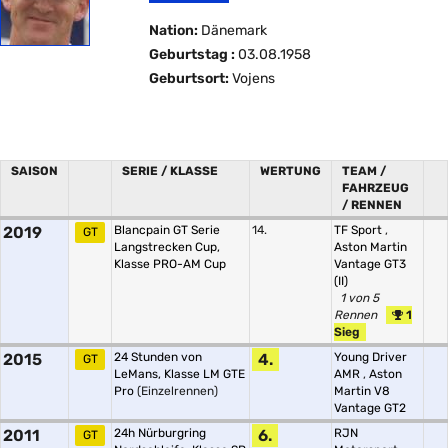
Nation:
Dänemark
Geburtstag :
03.08.1958
Geburtsort:
Vojens
SAISON
SERIE / KLASSE
WERTUNG
TEAM /
FAHRZEUG
/ RENNEN
2019
Blancpain GT Serie
14.
TF Sport
,
GT
Langstrecken Cup,
Aston Martin
Klasse PRO-AM Cup
Vantage GT3
(II)
1 von 5
Rennen
1
Sieg
2015
24 Stunden von
4.
Young Driver
GT
LeMans, Klasse LM GTE
AMR
,
Aston
Pro
(Einzelrennen)
Martin V8
Vantage GT2
2011
24h Nürburgring
6.
RJN
GT