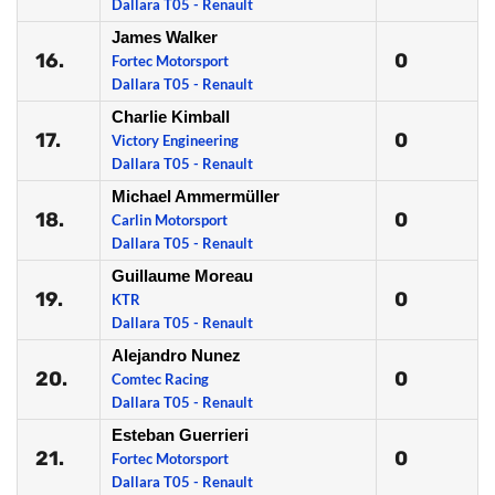
Dallara T05 - Renault
James Walker
16.
0
Fortec Motorsport
Dallara T05 - Renault
Charlie Kimball
17.
0
Victory Engineering
Dallara T05 - Renault
Michael Ammermüller
18.
0
Carlin Motorsport
Dallara T05 - Renault
Guillaume Moreau
19.
0
KTR
Dallara T05 - Renault
Alejandro Nunez
20.
0
Comtec Racing
Dallara T05 - Renault
Esteban Guerrieri
21.
0
Fortec Motorsport
Dallara T05 - Renault