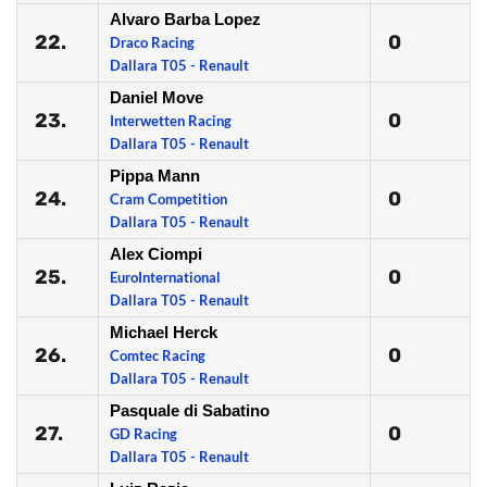
Alvaro Barba Lopez
22.
0
Draco Racing
Dallara T05 - Renault
Daniel Move
23.
0
Interwetten Racing
Dallara T05 - Renault
Pippa Mann
24.
0
Cram Competition
Dallara T05 - Renault
Alex Ciompi
25.
0
EuroInternational
Dallara T05 - Renault
Michael Herck
26.
0
Comtec Racing
Dallara T05 - Renault
Pasquale di Sabatino
27.
0
GD Racing
Dallara T05 - Renault