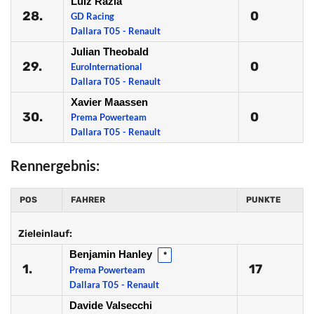
Luiz Razia
28.
0
GD Racing
Dallara T05 - Renault
Julian Theobald
29.
0
EuroInternational
Dallara T05 - Renault
Xavier Maassen
30.
0
Prema Powerteam
Dallara T05 - Renault
Rennergebnis:
POS
FAHRER
PUNKTE
Zieleinlauf:
Benjamin Hanley
*
1.
17
Prema Powerteam
Dallara T05 - Renault
Davide Valsecchi