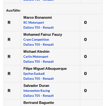
Ausfälle:
Marco Bonanomi
R
0
RC Motorsport
Dallara T05 - Renault
Mohamed Fairuz Fauzy
R
0
Cram Competition
Dallara T05 - Renault
Michael Aleshin
R
0
Carlin Motorsport
Dallara T05 - Renault
Filipe Miguel Albuquerque
R
0
Epsilon Euskadi
Dallara T05 - Renault
Salvador Duran
R
0
Interwetten Racing
Dallara T05 - Renault
Bertrand Baguette