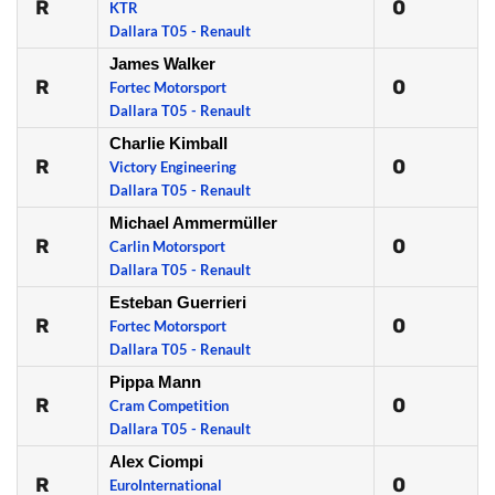
R
0
KTR
Dallara T05 - Renault
James Walker
R
0
Fortec Motorsport
Dallara T05 - Renault
Charlie Kimball
R
0
Victory Engineering
Dallara T05 - Renault
Michael Ammermüller
R
0
Carlin Motorsport
Dallara T05 - Renault
Esteban Guerrieri
R
0
Fortec Motorsport
Dallara T05 - Renault
Pippa Mann
R
0
Cram Competition
Dallara T05 - Renault
Alex Ciompi
R
0
EuroInternational