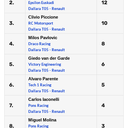
2.
12
Epsilon Euskadi
Dallara T05 - Renault
Clivio Piccione
3.
10
RC Motorsport
Dallara T05 - Renault
Milos Pavlovic
4.
8
Draco Racing
Dallara T05 - Renault
Giedo van der Garde
5.
6
Victory Engineering
Dallara T05 - Renault
Alvaro Parente
6.
5
Tech 1 Racing
Dallara T05 - Renault
Carlos Iaconelli
7.
4
Pons Racing
Dallara T05 - Renault
Miguel Molina
8.
3
Pons Racing