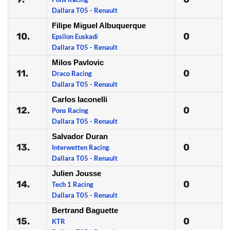
Dallara T05 - Renault
Filipe Miguel Albuquerque
10.
0
Epsilon Euskadi
Dallara T05 - Renault
Milos Pavlovic
11.
0
Draco Racing
Dallara T05 - Renault
Carlos Iaconelli
12.
0
Pons Racing
Dallara T05 - Renault
Salvador Duran
13.
0
Interwetten Racing
Dallara T05 - Renault
Julien Jousse
14.
0
Tech 1 Racing
Dallara T05 - Renault
Bertrand Baguette
15.
0
KTR