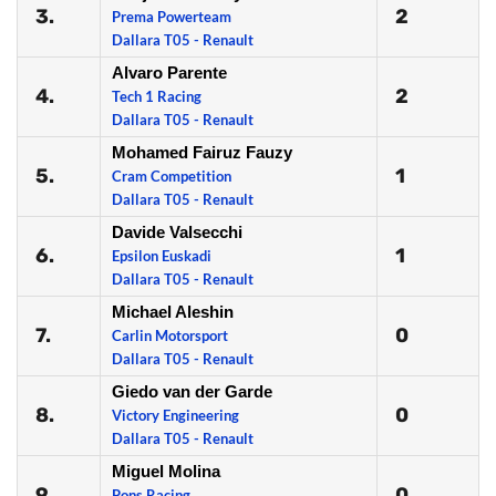
3.
2
Prema Powerteam
Dallara T05 - Renault
Alvaro Parente
4.
2
Tech 1 Racing
Dallara T05 - Renault
Mohamed Fairuz Fauzy
5.
1
Cram Competition
Dallara T05 - Renault
Davide Valsecchi
6.
1
Epsilon Euskadi
Dallara T05 - Renault
Michael Aleshin
7.
0
Carlin Motorsport
Dallara T05 - Renault
Giedo van der Garde
8.
0
Victory Engineering
Dallara T05 - Renault
Miguel Molina
9.
0
Pons Racing