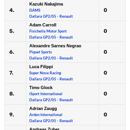
Kazuki Nakajima
4.
0
DAMS
Dallara GP2/05 - Renault
Adam Carroll
5.
0
Fisichella Motor Sport
Dallara GP2/05 - Renault
Alexandre Sarnes Negrao
6.
0
Piquet Sports
Dallara GP2/05 - Renault
Luca Filippi
7.
0
Super Nova Racing
Dallara GP2/05 - Renault
Timo Glock
8.
0
iSport International
Dallara GP2/05 - Renault
Adrian Zaugg
9.
0
Arden International
Dallara GP2/05 - Renault
Andreas Zuber