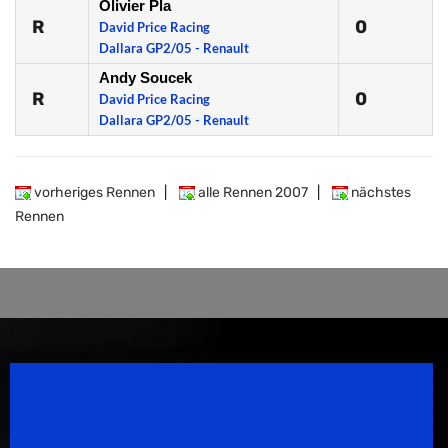
Olivier Pla
R
0
David Price Racing
Dallara GP2/05 - Renault
Andy Soucek
R
0
David Price Racing
Dallara GP2/05 - Renault
vorheriges Rennen
|
alle Rennen 2007
|
nächstes
Rennen
Speedsport Magazine
Motorsport Magazine since 1996.