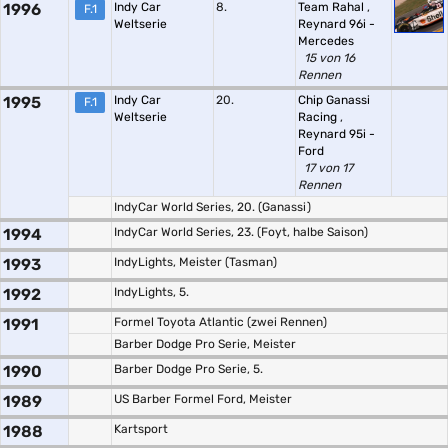
1996
Indy Car
8.
Team Rahal
,
F.1
Weltserie
Reynard 96i -
Mercedes
15 von 16
Rennen
1995
Indy Car
20.
Chip Ganassi
F.1
Weltserie
Racing
,
Reynard 95i -
Ford
17 von 17
Rennen
IndyCar World Series, 20. (Ganassi)
1994
IndyCar World Series, 23. (Foyt, halbe Saison)
1993
IndyLights, Meister (Tasman)
1992
IndyLights, 5.
1991
Formel Toyota Atlantic (zwei Rennen)
Barber Dodge Pro Serie, Meister
1990
Barber Dodge Pro Serie, 5.
1989
US Barber Formel Ford, Meister
1988
Kartsport