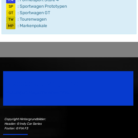
F.4
: Sportwagen Prototypen
SP
: Sportwagen GT
GT
: Tourenwagen
TW
: Markenpokale
MP
Speedsport Magazine
Motorsport Magazine since 1996.
Copyright Hintergrundbilder:
Header: © Indy Car Series
Footer: © FIA F3