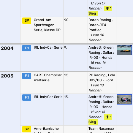
17 von 17
Rennen
1
Sieg
Grand-Am
90.
Doran Racing
,
SP
Sportwagen
Doran JE4 -
Serie, Klasse DP
Pontiac
1 von 14
Rennen
2004
IRL IndyCar Serie
9.
Andretti Green
F.1
Racing
,
Dallara
IR-03 - Honda
16 von 16
Rennen
2003
CART ChampCar
25.
PK Racing
,
Lola
F.1
Weltserie
B02/00 - Ford
1 von 18
Rennen
IRL IndyCar Serie
13.
Andretti Green
F.1
Racing
,
Dallara
IR-03 - Honda
11 von 16
Rennen
1
Sieg
Amerikanische
Team Nasamax
SP