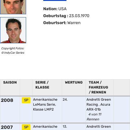
Nation:
USA
Geburtstag :
23.03.1970
Geburtsort:
Warren
Copyright Fotos:
© IndyCar Series
SAISON
SERIE /
WERTUNG
TEAM /
KLASSE
FAHRZEUG
/ RENNEN
2008
Amerikanische
24.
Andretti Green
SP
LeMans Serie,
Racing
,
Acura
Klasse LMP2
ARX-01b
4 von 11
Rennen
2007
Amerikanische
13.
Andretti Green
SP