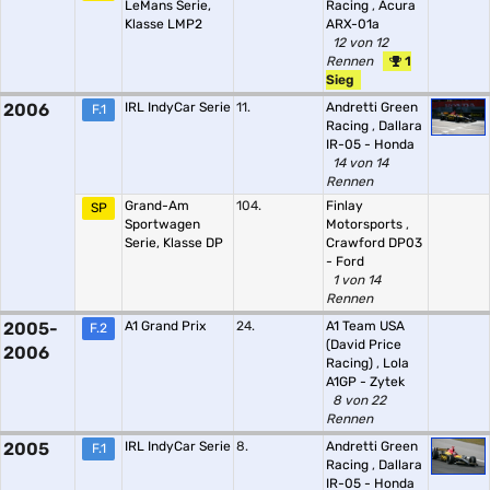
LeMans Serie,
Racing
,
Acura
Klasse LMP2
ARX-01a
12 von 12
Rennen
1
Sieg
2006
IRL IndyCar Serie
11.
Andretti Green
F.1
Racing
,
Dallara
IR-05 - Honda
14 von 14
Rennen
Grand-Am
104.
Finlay
SP
Sportwagen
Motorsports
,
Serie, Klasse DP
Crawford DP03
- Ford
1 von 14
Rennen
2005-
A1 Grand Prix
24.
A1 Team USA
F.2
(David Price
2006
Racing)
,
Lola
A1GP - Zytek
8 von 22
Rennen
2005
IRL IndyCar Serie
8.
Andretti Green
F.1
Racing
,
Dallara
IR-05 - Honda