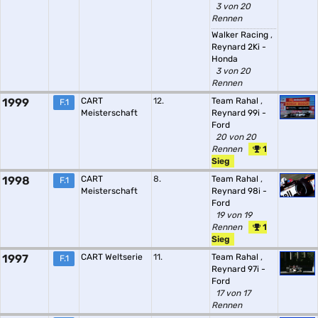
3 von 20
Rennen
Walker Racing
,
Reynard 2Ki -
Honda
3 von 20
Rennen
1999
CART
12.
Team Rahal
,
F.1
Meisterschaft
Reynard 99i -
Ford
20 von 20
Rennen
1
Sieg
1998
CART
8.
Team Rahal
,
F.1
Meisterschaft
Reynard 98i -
Ford
19 von 19
Rennen
1
Sieg
1997
CART Weltserie
11.
Team Rahal
,
F.1
Reynard 97i -
Ford
17 von 17
Rennen