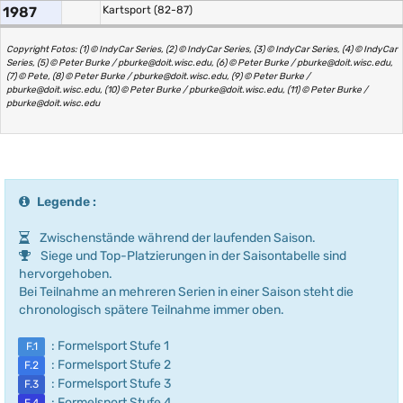
1987
Kartsport (82-87)
Copyright Fotos: (1) © IndyCar Series, (2) © IndyCar Series, (3) © IndyCar Series, (4) © IndyCar
Series, (5) © Peter Burke / pburke@doit.wisc.edu, (6) © Peter Burke / pburke@doit.wisc.edu,
(7) © Pete, (8) © Peter Burke / pburke@doit.wisc.edu, (9) © Peter Burke /
pburke@doit.wisc.edu, (10) © Peter Burke / pburke@doit.wisc.edu, (11) © Peter Burke /
pburke@doit.wisc.edu
Legende :
Zwischenstände während der laufenden Saison.
Siege und Top-Platzierungen in der Saisontabelle sind
hervorgehoben.
Bei Teilnahme an mehreren Serien in einer Saison steht die
chronologisch spätere Teilnahme immer oben.
: Formelsport Stufe 1
F.1
: Formelsport Stufe 2
F.2
: Formelsport Stufe 3
F.3
: Formelsport Stufe 4