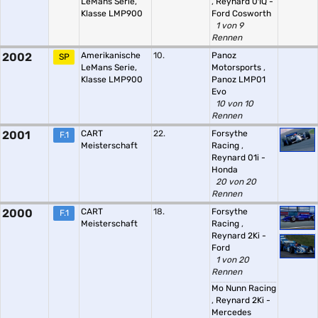
LeMans Serie,
,
Reynard 01Q -
Klasse LMP900
Ford Cosworth
1 von 9
Rennen
2002
Amerikanische
10.
Panoz
SP
LeMans Serie,
Motorsports
,
Klasse LMP900
Panoz LMP01
Evo
10 von 10
Rennen
2001
CART
22.
Forsythe
F.1
Meisterschaft
Racing
,
Reynard 01i -
Honda
20 von 20
Rennen
2000
CART
18.
Forsythe
F.1
Meisterschaft
Racing
,
Reynard 2Ki -
Ford
1 von 20
Rennen
Mo Nunn Racing
,
Reynard 2Ki -
Mercedes