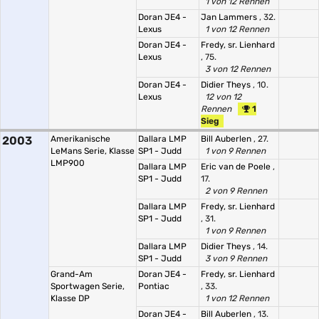
1 von 12 Rennen
Doran JE4 -
Jan Lammers
, 32.
Lexus
1 von 12 Rennen
Doran JE4 -
Fredy, sr. Lienhard
Lexus
, 75.
3 von 12 Rennen
Doran JE4 -
Didier Theys
, 10.
Lexus
12 von 12
Rennen
1
Sieg
2003
Amerikanische
Dallara LMP
Bill Auberlen
, 27.
LeMans Serie, Klasse
SP1 - Judd
1 von 9 Rennen
LMP900
Dallara LMP
Eric van de Poele
,
SP1 - Judd
17.
2 von 9 Rennen
Dallara LMP
Fredy, sr. Lienhard
SP1 - Judd
, 31.
1 von 9 Rennen
Dallara LMP
Didier Theys
, 14.
SP1 - Judd
3 von 9 Rennen
Grand-Am
Doran JE4 -
Fredy, sr. Lienhard
Sportwagen Serie,
Pontiac
, 33.
Klasse DP
1 von 12 Rennen
Doran JE4 -
Bill Auberlen
, 13.