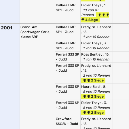
Dallara LMP
Didier Theys
, 1.
SP1 - Judd
10 von 10
Rennen
4 Siege
2001
Grand-Am
Dallara LMP
Fredy, sr. Lienhard
Sportwagen Serie,
SP1 - Judd
, 15.
Klasse SRP
1 von 10 Rennen
Dallara LMP
Didier Theys
, 3.
SP1 - Judd
1 von 10 Rennen
Ferrari 333 SP
Ross Bentley
, 16.
- Judd
1 von 10 Rennen
Ferrari 333 SP
Fredy, sr. Lienhard
- Judd
, 15.
2 von 10 Rennen
2 Siege
Ferrari 333 SP
Mauro Baldi
, 8.
- Judd
5 von 10 Rennen
2 Siege
Ferrari 333 SP
Didier Theys
, 3.
- Judd
6 von 10 Rennen
2 Siege
Crawford
Fredy, sr. Lienhard
SSC2K - Judd
, 15.
2 von 10 Rennen