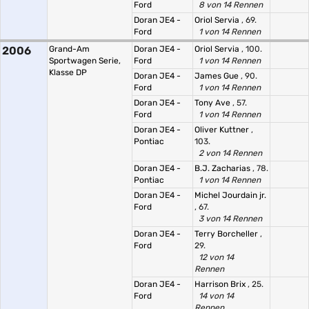
Ford
8 von 14 Rennen
Doran JE4 -
Oriol Servia
, 69.
Ford
1 von 14 Rennen
2006
Grand-Am
Doran JE4 -
Oriol Servia
, 100.
Sportwagen Serie,
Ford
1 von 14 Rennen
Klasse DP
Doran JE4 -
James Gue
, 90.
Ford
1 von 14 Rennen
Doran JE4 -
Tony Ave
, 57.
Ford
1 von 14 Rennen
Doran JE4 -
Oliver Kuttner
,
Pontiac
103.
2 von 14 Rennen
Doran JE4 -
B.J. Zacharias
, 78.
Pontiac
1 von 14 Rennen
Doran JE4 -
Michel Jourdain jr.
Ford
, 67.
3 von 14 Rennen
Doran JE4 -
Terry Borcheller
,
Ford
29.
12 von 14
Rennen
Doran JE4 -
Harrison Brix
, 25.
Ford
14 von 14
Rennen