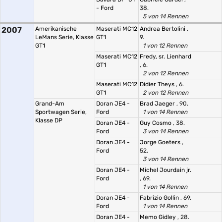
- Ford
38.
5 von 14 Rennen
2007
Amerikanische
Maserati MC12
Andrea Bertolini
,
LeMans Serie, Klasse
GT1
9.
GT1
1 von 12 Rennen
Maserati MC12
Fredy, sr. Lienhard
GT1
, 6.
2 von 12 Rennen
Maserati MC12
Didier Theys
, 6.
GT1
2 von 12 Rennen
Grand-Am
Doran JE4 -
Brad Jaeger
, 90.
Sportwagen Serie,
Ford
1 von 14 Rennen
Klasse DP
Doran JE4 -
Guy Cosmo
, 38.
Ford
3 von 14 Rennen
Doran JE4 -
Jorge Goeters
,
Ford
52.
3 von 14 Rennen
Doran JE4 -
Michel Jourdain jr.
Ford
, 69.
1 von 14 Rennen
Doran JE4 -
Fabrizio Gollin
, 69.
Ford
1 von 14 Rennen
Doran JE4 -
Memo Gidley
, 28.