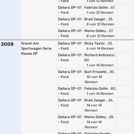
- Ford
1 von 12 Rennen
Dallara DP-01
Fabrizio Gollin
, 67.
- Ford
1 von 12 Rennen
Dallara DP-01
Brad Jaeger
, 25.
- Ford
8 von 12 Rennen
Dallara DP-01
Memo Gidley
, 27.
- Ford
8 von 12 Rennen
2008
Grand-Am
Dallara DP-01
Ricky Taylor
, 33.
Sportwagen Serie,
- Ford
6 von 14 Rennen
Klasse DP
Dallara DP-01
Richard Antinucci
,
- Ford
89.
1 von 14 Rennen
Dallara DP-01
Burt Frisselle
, 30.
- Ford
10 von 14
Rennen
Dallara DP-01
Fabrizio Gollin
, 80.
- Ford
1 von 14 Rennen
Dallara DP-01
Brad Jaeger
, 26.
- Ford
14 von 14
Rennen
Dallara DP-01
Memo Gidley
, 28.
- Ford
14 von 14
Rennen
Dallara DP-01
Gabriele Gardel
,