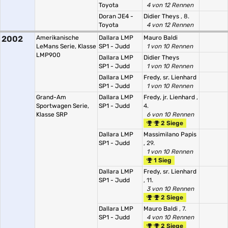
Toyota
4 von 12 Rennen
Doran JE4 -
Didier Theys
, 8.
Toyota
4 von 12 Rennen
2002
Amerikanische
Dallara LMP
Mauro Baldi
LeMans Serie, Klasse
SP1 - Judd
1 von 10 Rennen
LMP900
Dallara LMP
Didier Theys
SP1 - Judd
1 von 10 Rennen
Dallara LMP
Fredy, sr. Lienhard
SP1 - Judd
1 von 10 Rennen
Grand-Am
Dallara LMP
Fredy, jr. Lienhard
,
Sportwagen Serie,
SP1 - Judd
4.
Klasse SRP
6 von 10 Rennen
2 Siege
Dallara LMP
Massimilano Papis
SP1 - Judd
, 29.
1 von 10 Rennen
1 Sieg
Dallara LMP
Fredy, sr. Lienhard
SP1 - Judd
, 11.
3 von 10 Rennen
2 Siege
Dallara LMP
Mauro Baldi
, 7.
SP1 - Judd
4 von 10 Rennen
2 Siege