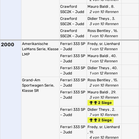
Crawford
Mauro Baldi
, 8.
SSC2K - Judd
2 von 10 Rennen
Crawford
Didier Theys
, 3.
SSC2K - Judd
3 von 10 Rennen
Crawford
Ross Bentley
, 16.
SSC2K - Judd
1 von 10 Rennen
2000
Amerikanische
Ferrari 333 SP
Fredy, sr. Lienhard
LeMans Serie, Klasse
- Judd
1 von 12 Rennen
LMP
Ferrari 333 SP
Mauro Baldi
, 40.
- Judd
1 von 12 Rennen
Ferrari 333 SP
Didier Theys
, 40.
- Judd
1 von 12 Rennen
Grand-Am
Ferrari 333 SP
Ross Bentley
, 15.
Sportwagen Serie,
- Judd
2 von 10 Rennen
Klasse SR
Ferrari 333 SP
Mauro Baldi
, 29.
- Judd
3 von 10 Rennen
2 Siege
Ferrari 333 SP
Didier Theys
, 2.
- Judd
7 von 10 Rennen
2 Siege
Ferrari 333 SP
Fredy, sr. Lienhard
- Judd
, 19.
4 von 10 Rennen