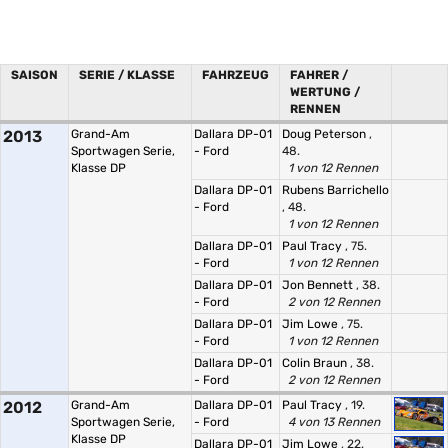
SAISON
SERIE / KLASSE
FAHRZEUG
FAHRER /
WERTUNG /
RENNEN
2013
Grand-Am
Dallara DP-01
Doug Peterson
,
Sportwagen Serie,
- Ford
48.
Klasse DP
1 von 12 Rennen
Dallara DP-01
Rubens Barrichello
- Ford
, 48.
1 von 12 Rennen
Dallara DP-01
Paul Tracy
, 75.
- Ford
1 von 12 Rennen
Dallara DP-01
Jon Bennett
, 38.
- Ford
2 von 12 Rennen
Dallara DP-01
Jim Lowe
, 75.
- Ford
1 von 12 Rennen
Dallara DP-01
Colin Braun
, 38.
- Ford
2 von 12 Rennen
2012
Grand-Am
Dallara DP-01
Paul Tracy
, 19.
Sportwagen Serie,
- Ford
4 von 13 Rennen
Klasse DP
Dallara DP-01
Jim Lowe
, 22.