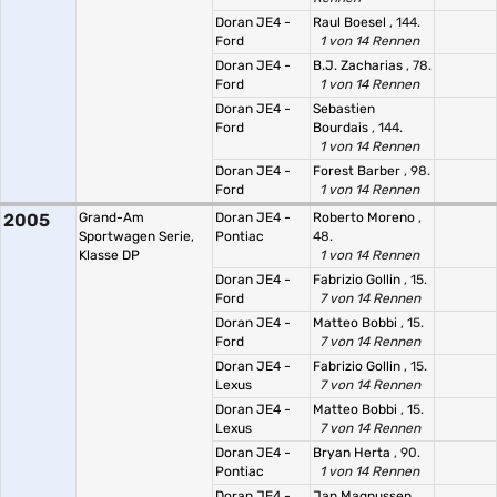
Doran JE4 -
Raul Boesel
, 144.
Ford
1 von 14 Rennen
Doran JE4 -
B.J. Zacharias
, 78.
Ford
1 von 14 Rennen
Doran JE4 -
Sebastien
Ford
Bourdais
, 144.
1 von 14 Rennen
Doran JE4 -
Forest Barber
, 98.
Ford
1 von 14 Rennen
2005
Grand-Am
Doran JE4 -
Roberto Moreno
,
Sportwagen Serie,
Pontiac
48.
Klasse DP
1 von 14 Rennen
Doran JE4 -
Fabrizio Gollin
, 15.
Ford
7 von 14 Rennen
Doran JE4 -
Matteo Bobbi
, 15.
Ford
7 von 14 Rennen
Doran JE4 -
Fabrizio Gollin
, 15.
Lexus
7 von 14 Rennen
Doran JE4 -
Matteo Bobbi
, 15.
Lexus
7 von 14 Rennen
Doran JE4 -
Bryan Herta
, 90.
Pontiac
1 von 14 Rennen
Doran JE4 -
Jan Magnussen
,