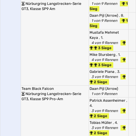
Nürburgring Langstrecken-Serie
1 von 9 Rennen
1
GT3, Klasse SP9 Am
Sieg
Daan Pijl (Arrow)
, 8.
1 von 9 Rennen
1
Sieg
Mustafa Mehmet
Kaya
, 1.
4 von 9 Rennen
3 Siege
Mike Stursberg
, 1.
4 von 9 Rennen
3 Siege
Gabriele Piana
, 3.
3 von 9 Rennen
2 Siege
Team Black Falcon
Daan Pijl (Arrow)
Nürburgring Langstrecken-Serie
1 von 9 Rennen
GT3, Klasse SP9 Pro-Am
Patrick Assenheimer
,
4.
3 von 9 Rennen
2 Siege
Tobias Müller
, 4.
3 von 9 Rennen
2 Siege