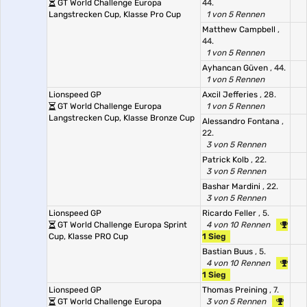
GT World Challenge Europa
44.
Langstrecken Cup, Klasse Pro Cup
1 von 5 Rennen
Matthew Campbell
,
44.
1 von 5 Rennen
Ayhancan Güven
, 44.
1 von 5 Rennen
Lionspeed GP
Axcil Jefferies
, 28.
GT World Challenge Europa
1 von 5 Rennen
Langstrecken Cup, Klasse Bronze Cup
Alessandro Fontana
,
22.
3 von 5 Rennen
Patrick Kolb
, 22.
3 von 5 Rennen
Bashar Mardini
, 22.
3 von 5 Rennen
Lionspeed GP
Ricardo Feller
, 5.
GT World Challenge Europa Sprint
4 von 10 Rennen
Cup, Klasse PRO Cup
1 Sieg
Bastian Buus
, 5.
4 von 10 Rennen
1 Sieg
Lionspeed GP
Thomas Preining
, 7.
GT World Challenge Europa
3 von 5 Rennen