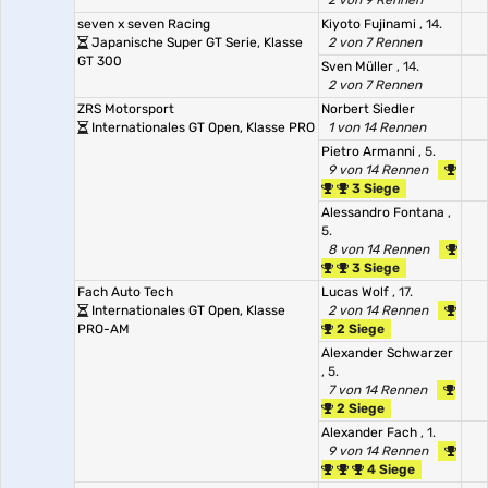
2 von 9 Rennen
seven x seven Racing
Kiyoto Fujinami
, 14.
Japanische Super GT Serie, Klasse
2 von 7 Rennen
GT 300
Sven Müller
, 14.
2 von 7 Rennen
ZRS Motorsport
Norbert Siedler
Internationales GT Open, Klasse PRO
1 von 14 Rennen
Pietro Armanni
, 5.
9 von 14 Rennen
3 Siege
Alessandro Fontana
,
5.
8 von 14 Rennen
3 Siege
Fach Auto Tech
Lucas Wolf
, 17.
Internationales GT Open, Klasse
2 von 14 Rennen
PRO-AM
2 Siege
Alexander Schwarzer
, 5.
7 von 14 Rennen
2 Siege
Alexander Fach
, 1.
9 von 14 Rennen
4 Siege