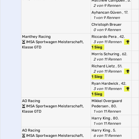
Matthew Campbell
, 5.
2 von 9 Rennen
Ayhancan Güven
, 17.
1 von 9 Rennen
Christoph Breuer
0 von 9 Rennen
Manthey Racing
Riccardo Pera
, 42.
IMSA Sportwagen Meisterschaft,
3 von 11 Rennen
Klasse GTD
1 Sieg
Morris Schuring
, 62.
2 von 11 Rennen
Richard Lietz
, 51.
2 von 11 Rennen
1 Sieg
Ryan Hardwick
, 42.
3 von 11 Rennen
1 Sieg
AO Racing
Mikkel Overgaard
IMSA Sportwagen Meisterschaft,
Pedersen
, 80.
Klasse GTD
1 von 11 Rennen
Harry King
, 80.
1 von 11 Rennen
AO Racing
Harry King
, 5.
IMSA Sportwagen Meisterschaft,
6 von 11 Rennen