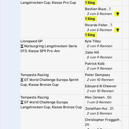
Langstrecken Cup, Klasse Pro Cup
1 Sieg
Bastian Buus
, 7.
3 von 5 Rennen
1 Sieg
Ricardo Feller
, 7.
3 von 5 Rennen
1 Sieg
Lionspeed GP
Kyle Tilley
Nürburgring Langstrecken-Serie
0 von 9 Rennen
GT3, Klasse SP9 Pro-Am
Jake Hill
0 von 9 Rennen
Patrick Kolb
0 von 9 Rennen
Tempesta Racing
Peter Dempsey
GT World Challenge Europa Sprint
2 von 10 Rennen
Cup, Klasse Bronze Cup
Edouard III Cheever
2 von 10 Rennen
Tempesta Racing
Mex Jansen
, 50.
GT World Challenge Europa
1 von 5 Rennen
Langstrecken Cup, Klasse Bronze Cup
Jonathan Hui
, 31.
2 von 5 Rennen
Christopher Froggatt
,
29.