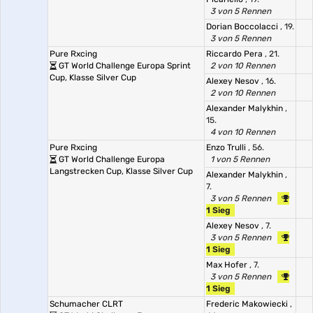
3 von 5 Rennen
Dorian Boccolacci
, 19.
3 von 5 Rennen
Pure Rxcing
Riccardo Pera
, 21.
GT World Challenge Europa Sprint
2 von 10 Rennen
Cup, Klasse Silver Cup
Alexey Nesov
, 16.
2 von 10 Rennen
Alexander Malykhin
,
15.
4 von 10 Rennen
Pure Rxcing
Enzo Trulli
, 56.
GT World Challenge Europa
1 von 5 Rennen
Langstrecken Cup, Klasse Silver Cup
Alexander Malykhin
,
7.
3 von 5 Rennen
1 Sieg
Alexey Nesov
, 7.
3 von 5 Rennen
1 Sieg
Max Hofer
, 7.
3 von 5 Rennen
1 Sieg
Schumacher CLRT
Frederic Makowiecki
,