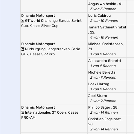
Angus Whiteside
, 41.
3 von 5 Rennen
Dinamic Motorsport
Loris Cabirou
GT World Challenge Europa Sprint
2 von 10 Rennen
Cup, Klasse Silver Cup
Tanart Sathienthirakul
, 22.
4 von 10 Rennen
Dinamic Motorsport
Michael Christensen
,
Nürburgring Langstrecken-Serie
31.
GT3, Klasse SP9 Pro
1 von 9 Rennen
Alessandro Ghiretti
1 von 9 Rennen
Michele Beretta
2 von 9 Rennen
Loek Hartog
1 von 9 Rennen
Joel Sturm
2 von 9 Rennen
Dinamic Motorsport
Philipp Sager
, 28.
Internationales GT Open, Klasse
2 von 14 Rennen
PRO-AM
Christian Engelhart
,
28.
2 von 14 Rennen