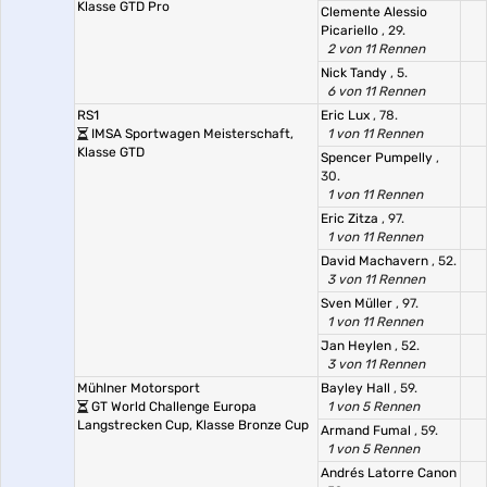
Klasse GTD Pro
Clemente Alessio
Picariello
, 29.
2 von 11 Rennen
Nick Tandy
, 5.
6 von 11 Rennen
RS1
Eric Lux
, 78.
IMSA Sportwagen Meisterschaft,
1 von 11 Rennen
Klasse GTD
Spencer Pumpelly
,
30.
1 von 11 Rennen
Eric Zitza
, 97.
1 von 11 Rennen
David Machavern
, 52.
3 von 11 Rennen
Sven Müller
, 97.
1 von 11 Rennen
Jan Heylen
, 52.
3 von 11 Rennen
Mühlner Motorsport
Bayley Hall
, 59.
GT World Challenge Europa
1 von 5 Rennen
Langstrecken Cup, Klasse Bronze Cup
Armand Fumal
, 59.
1 von 5 Rennen
Andrés Latorre Canon