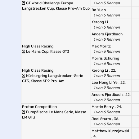
GT World Challenge Europa
1 von 5 Rennen
Langstrecken Cup, Klasse Pro-Am Cup
Bo Yuan
1 von 5 Rennen
Kerong Li
1 von 5 Rennen
Anders Fjordbach
1 von 5 Rennen
High Class Racing
Max Moritz
Le Mans Cup, Klasse GT3
1 von 6 Rennen
Morris Schuring
1 von 6 Rennen
High Class Racing
Kerong Li
, 22.
Nürburgring Langstrecken-Serie
1 von 9 Rennen
GT3, Klasse SP9 Pro-Am
Leo Hong Li Ye
, 22.
1 von 9 Rennen
Anders Fjordbach
, 22.
1 von 9 Rennen
Proton Competition
Martin Berry
, 24.
Europäische Le Mans Serie, Klasse
1 von 6 Rennen
LM GT3
Joel Sturm
, 36.
1 von 6 Rennen
Matthew Kurzejewski
, 4.