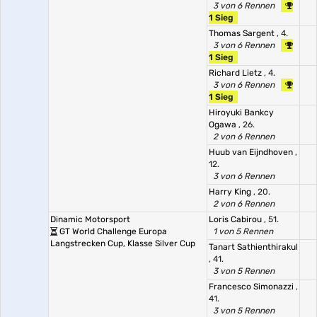
3 von 6 Rennen
1 Sieg
Thomas Sargent
, 4.
3 von 6 Rennen
1 Sieg
Richard Lietz
, 4.
3 von 6 Rennen
1 Sieg
Hiroyuki Bankcy
Ogawa
, 26.
2 von 6 Rennen
Huub van Eijndhoven
,
12.
3 von 6 Rennen
Harry King
, 20.
2 von 6 Rennen
Dinamic Motorsport
Loris Cabirou
, 51.
GT World Challenge Europa
1 von 5 Rennen
Langstrecken Cup, Klasse Silver Cup
Tanart Sathienthirakul
, 41.
3 von 5 Rennen
Francesco Simonazzi
,
41.
3 von 5 Rennen