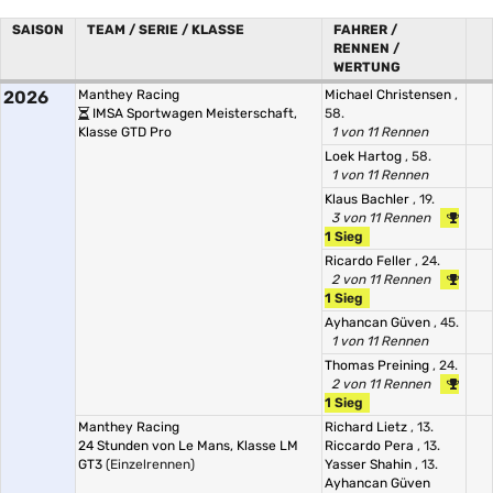
SAISON
TEAM / SERIE / KLASSE
FAHRER /
RENNEN /
WERTUNG
2026
Manthey Racing
Michael Christensen
,
IMSA Sportwagen Meisterschaft,
58.
Klasse GTD Pro
1 von 11 Rennen
Loek Hartog
, 58.
1 von 11 Rennen
Klaus Bachler
, 19.
3 von 11 Rennen
1 Sieg
Ricardo Feller
, 24.
2 von 11 Rennen
1 Sieg
Ayhancan Güven
, 45.
1 von 11 Rennen
Thomas Preining
, 24.
2 von 11 Rennen
1 Sieg
Manthey Racing
Richard Lietz
, 13.
24 Stunden von Le Mans, Klasse LM
Riccardo Pera
, 13.
GT3
(Einzelrennen)
Yasser Shahin
, 13.
Ayhancan Güven