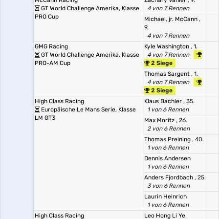
McCann Racing
Zachary Vanier
, 9.
GT World Challenge Amerika, Klasse
4 von 7 Rennen
PRO Cup
Michael, jr. McCann
,
9.
4 von 7 Rennen
GMG Racing
Kyle Washington
, 1.
GT World Challenge Amerika, Klasse
4 von 7 Rennen
PRO-AM Cup
2 Siege
Thomas Sargent
, 1.
4 von 7 Rennen
2 Siege
High Class Racing
Klaus Bachler
, 35.
Europäische Le Mans Serie, Klasse
1 von 6 Rennen
LM GT3
Max Moritz
, 26.
2 von 6 Rennen
Thomas Preining
, 40.
1 von 6 Rennen
Dennis Andersen
1 von 6 Rennen
Anders Fjordbach
, 25.
3 von 6 Rennen
Laurin Heinrich
1 von 6 Rennen
High Class Racing
Leo Hong Li Ye