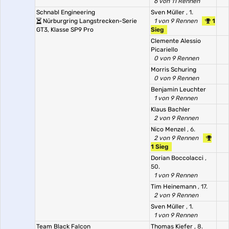
6 von 11 Rennen
Schnabl Engineering
Sven Müller
, 1.
Nürburgring Langstrecken-Serie
1 von 9 Rennen
1
GT3, Klasse SP9 Pro
Sieg
Clemente Alessio
Picariello
0 von 9 Rennen
Morris Schuring
0 von 9 Rennen
Benjamin Leuchter
1 von 9 Rennen
Klaus Bachler
2 von 9 Rennen
Nico Menzel
, 6.
2 von 9 Rennen
1 Sieg
Dorian Boccolacci
,
50.
1 von 9 Rennen
Tim Heinemann
, 17.
2 von 9 Rennen
Sven Müller
, 1.
1 von 9 Rennen
Team Black Falcon
Thomas Kiefer
, 8.