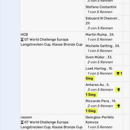
3 von 5 Rennen
Stefano Costantini
1 von 5 Rennen
Edouard III Cheever
,
29.
3 von 5 Rennen
HCB
Martin Rump
, 34.
GT World Challenge Europa
1 von 5 Rennen
Langstrecken Cup, Klasse Bronze Cup
Michelle Gatting
, 34.
1 von 5 Rennen
Sven Müller
, 33.
2 von 5 Rennen
Loek Hartog
, 15.
1 von 5 Rennen
1
Sieg
Antares Au
, 5.
3 von 5 Rennen
1 Sieg
Riccardo Pera
, 14.
2 von 5 Rennen
1 Sieg
razoon
Georgios-Periklis
GT World Challenge Europa
Kolovos
Langstrecken Cup, Klasse Bronze Cup
1 von 5 Rennen