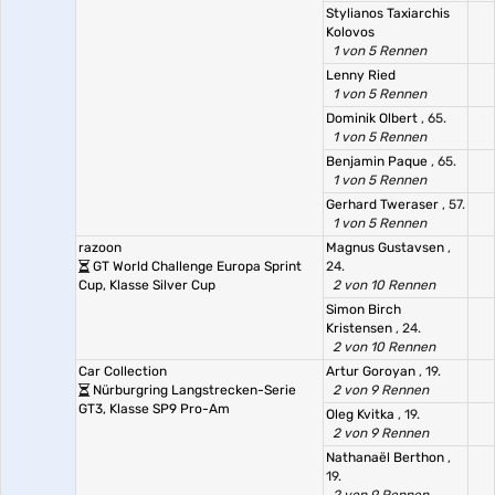
Stylianos Taxiarchis
Kolovos
1 von 5 Rennen
Lenny Ried
1 von 5 Rennen
Dominik Olbert
, 65.
1 von 5 Rennen
Benjamin Paque
, 65.
1 von 5 Rennen
Gerhard Tweraser
, 57.
1 von 5 Rennen
razoon
Magnus Gustavsen
,
GT World Challenge Europa Sprint
24.
Cup, Klasse Silver Cup
2 von 10 Rennen
Simon Birch
Kristensen
, 24.
2 von 10 Rennen
Car Collection
Artur Goroyan
, 19.
Nürburgring Langstrecken-Serie
2 von 9 Rennen
GT3, Klasse SP9 Pro-Am
Oleg Kvitka
, 19.
2 von 9 Rennen
Nathanaël Berthon
,
19.