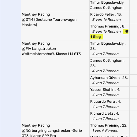
Timur Boguslavskiy
James Cottingham
Manthey Racing
Ricardo Feller
, 13.
DTM (Deutsche Tourenwagen
8 von 16 Rennen
Masters)
Thomas Preining
, 8.
8 von 16 Rennen
1 Sieg
Manthey Racing
Timur Boguslavskiy
,
FIA Langstrecken
28.
Weltmeisterschaft, Klasse LM GT3
4 von 7 Rennen
James Cottingham
,
28.
4 von 7 Rennen
Ayhancan Güven
, 28.
4 von 7 Rennen
Yasser Shahin
, 4.
4 von 7 Rennen
Riccardo Pera
, 4.
4 von 7 Rennen
Richard Lietz
, 4.
4 von 7 Rennen
Manthey Racing
Thomas Preining
, 22.
Nürburgring Langstrecken-Serie
1 von 9 Rennen
GT3, Klasse SP9 Pro