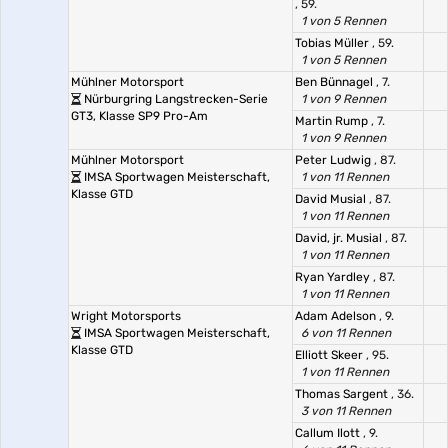
, 59.
1 von 5 Rennen
Tobias Müller
, 59.
1 von 5 Rennen
Mühlner Motorsport
Ben Bünnagel
, 7.
Nürburgring Langstrecken-Serie
1 von 9 Rennen
GT3, Klasse SP9 Pro-Am
Martin Rump
, 7.
1 von 9 Rennen
Mühlner Motorsport
Peter Ludwig
, 87.
IMSA Sportwagen Meisterschaft,
1 von 11 Rennen
Klasse GTD
David Musial
, 87.
1 von 11 Rennen
David, jr. Musial
, 87.
1 von 11 Rennen
Ryan Yardley
, 87.
1 von 11 Rennen
Wright Motorsports
Adam Adelson
, 9.
IMSA Sportwagen Meisterschaft,
6 von 11 Rennen
Klasse GTD
Elliott Skeer
, 95.
1 von 11 Rennen
Thomas Sargent
, 36.
3 von 11 Rennen
Callum Ilott
, 9.