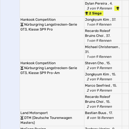
Dylan Pereira
, 4.
3 von 9 Rennen
2 Siege
Hankook Competition
Jongkyum Kim
, 37.
Nürburgring Langstrecken-Serie
1 von 9 Rennen
GT3, Klasse SP9 Pro
Recardo Roleof
Bruins Choi
, 37.
1 von 9 Rennen
Michael Christensen
,
31.
1 von 9 Rennen
Hankook Competition
Steven Cho
, 15.
Nürburgring Langstrecken-Serie
2 von 9 Rennen
GT3, Klasse SP9 Pro-Am
Jongkyum Kim
, 15.
2 von 9 Rennen
Marco Seefried
, 15.
2 von 9 Rennen
Recardo Roleof
Bruins Choi
, 15.
2 von 9 Rennen
Land Motorsport
Bastian Buus
, 17.
DTM (Deutsche Tourenwagen
8 von 16 Rennen
Masters)