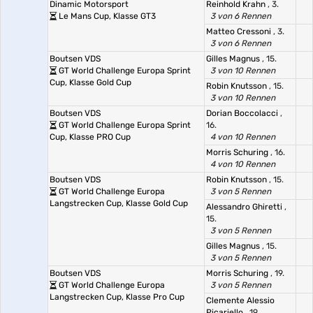
Dinamic Motorsport
Reinhold Krahn
, 3.
Le Mans Cup, Klasse GT3
3 von 6 Rennen
Matteo Cressoni
, 3.
3 von 6 Rennen
Boutsen VDS
Gilles Magnus
, 15.
GT World Challenge Europa Sprint
3 von 10 Rennen
Cup, Klasse Gold Cup
Robin Knutsson
, 15.
3 von 10 Rennen
Boutsen VDS
Dorian Boccolacci
,
GT World Challenge Europa Sprint
16.
Cup, Klasse PRO Cup
4 von 10 Rennen
Morris Schuring
, 16.
4 von 10 Rennen
Boutsen VDS
Robin Knutsson
, 15.
GT World Challenge Europa
3 von 5 Rennen
Langstrecken Cup, Klasse Gold Cup
Alessandro Ghiretti
,
15.
3 von 5 Rennen
Gilles Magnus
, 15.
3 von 5 Rennen
Boutsen VDS
Morris Schuring
, 19.
GT World Challenge Europa
3 von 5 Rennen
Langstrecken Cup, Klasse Pro Cup
Clemente Alessio
Picariello
, 19.