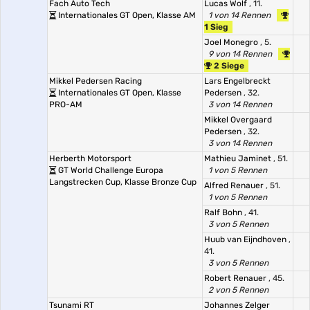
Fach Auto Tech
Lucas Wolf
, 11.
Internationales GT Open, Klasse AM
1 von 14 Rennen
1 Sieg
Joel Monegro
, 5.
9 von 14 Rennen
2 Siege
Mikkel Pedersen Racing
Lars Engelbreckt
Internationales GT Open, Klasse
Pedersen
, 32.
PRO-AM
3 von 14 Rennen
Mikkel Overgaard
Pedersen
, 32.
3 von 14 Rennen
Herberth Motorsport
Mathieu Jaminet
, 51.
GT World Challenge Europa
1 von 5 Rennen
Langstrecken Cup, Klasse Bronze Cup
Alfred Renauer
, 51.
1 von 5 Rennen
Ralf Bohn
, 41.
3 von 5 Rennen
Huub van Eijndhoven
,
41.
3 von 5 Rennen
Robert Renauer
, 45.
2 von 5 Rennen
Tsunami RT
Johannes Zelger