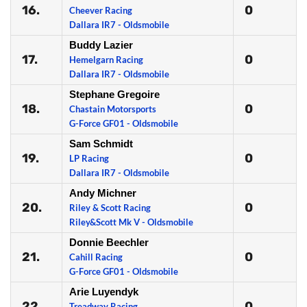
16.
0
Cheever Racing
Dallara IR7 - Oldsmobile
Buddy Lazier
17.
0
Hemelgarn Racing
Dallara IR7 - Oldsmobile
Stephane Gregoire
18.
0
Chastain Motorsports
G-Force GF01 - Oldsmobile
Sam Schmidt
19.
0
LP Racing
Dallara IR7 - Oldsmobile
Andy Michner
20.
0
Riley & Scott Racing
Riley&Scott Mk V - Oldsmobile
Donnie Beechler
21.
0
Cahill Racing
G-Force GF01 - Oldsmobile
Arie Luyendyk
22.
0
Treadway Racing