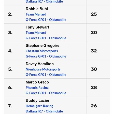
Dallara IR7 - Oldsmobile
Robbie Buhl
2.
25
Team Menard
G-Force GF01 - Oldsmobile
Tony Stewart
3.
20
Team Menard
G-Force GF01 - Oldsmobile
Stephane Gregoire
4.
32
Chastain Motorsports
G-Force GF01 - Oldsmobile
Davey Hamilton
5.
30
Nienhouse Motorsports
G-Force GF01 - Oldsmobile
Marco Greco
6.
28
Phoenix Racing
G-Force GF01 - Oldsmobile
Buddy Lazier
7.
26
Hemelgarn Racing
Dallara IR7 - Oldsmobile