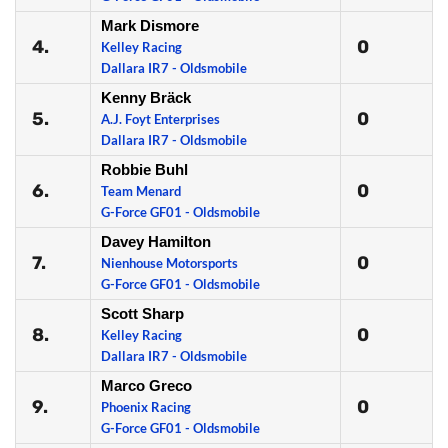
Mark Dismore
4.
0
Kelley Racing
Dallara IR7 - Oldsmobile
Kenny Bräck
5.
0
A.J. Foyt Enterprises
Dallara IR7 - Oldsmobile
Robbie Buhl
6.
0
Team Menard
G-Force GF01 - Oldsmobile
Davey Hamilton
7.
0
Nienhouse Motorsports
G-Force GF01 - Oldsmobile
Scott Sharp
8.
0
Kelley Racing
Dallara IR7 - Oldsmobile
Marco Greco
9.
0
Phoenix Racing
G-Force GF01 - Oldsmobile