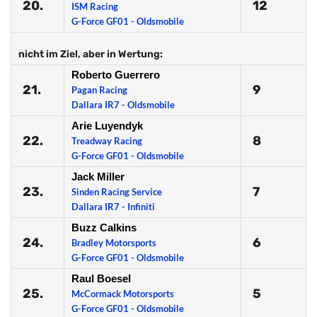
20.
12
ISM Racing
G-Force GF01 - Oldsmobile
nicht im Ziel, aber in Wertung:
Roberto Guerrero
21.
9
Pagan Racing
Dallara IR7 - Oldsmobile
Arie Luyendyk
22.
8
Treadway Racing
G-Force GF01 - Oldsmobile
Jack Miller
23.
7
Sinden Racing Service
Dallara IR7 - Infiniti
Buzz Calkins
24.
6
Bradley Motorsports
G-Force GF01 - Oldsmobile
Raul Boesel
25.
5
McCormack Motorsports
G-Force GF01 - Oldsmobile