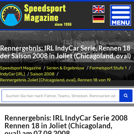
Toggle
naviga
Rennergebnis: IRL IndyCar Serie, Rennen 18
der Saison 2008 in Joliet (Chicagoland, oval)
Speedsport Magazine
Serien & Ergebnisse
Formelsport Stufe 1
IndyCar (IRL)
Saison 2008
Rennergebnis Joliet (Chicagoland, oval), Rennen 18 von 19
Rennergebnis: IRL IndyCar Serie 2008
Rennen 18 in Joliet (Chicagoland,
oval) am 07.09.2008