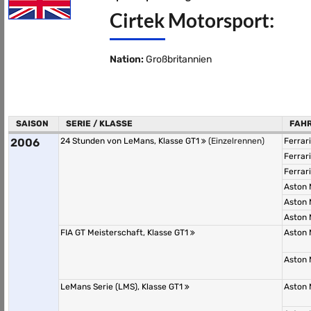
Cirtek Motorsport:
Nation:
Großbritannien
SAISON
SERIE / KLASSE
FAH
2006
24 Stunden von LeMans, Klasse GT1
(Einzelrennen)
Ferrar
Ferrar
Ferrar
Aston 
Aston 
Aston 
FIA GT Meisterschaft, Klasse GT1
Aston 
Aston 
LeMans Serie (LMS), Klasse GT1
Aston 