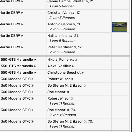
Martin DBR9
Jamie Campell-Walter
, 21.
1 von 5 Rennen
Martin DBR9
Christian Vann
, 17.
2 von 5 Rennen
Martin DBR9
Antonio Garcia
, 11.
2 von 5 Rennen
Martin DBR9
Nathan Kinch
, 21.
1 von 5 Rennen
Martin DBR9
Peter Hardman
, 12.
2 von 5 Rennen
i 550-GTS Maranello
Nikolaj Fomenko
i 550-GTS Maranello
Alexei Vasiliev
i 550-GTS Maranello
Christophe Bouchut
i 360 Modena GT-C
Robert Wilson
i 360 Modena GT-C
Bo Stefan M. Eriksson
i 360 Modena GT-C
Joe Macari
i 360 Modena GT-C
Robert Wilson
1 von 11 Rennen
i 360 Modena GT-C
Joe Macari
, 70.
2 von 11 Rennen
i 360 Modena GT-C
Bo Stefan M. Eriksson
, 70.
1 von 11 Rennen