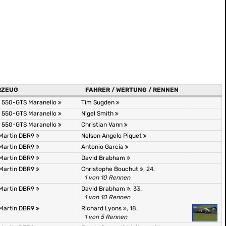
RZEUG
FAHRER / WERTUNG / RENNEN
i 550-GTS Maranello
Tim Sugden
i 550-GTS Maranello
Nigel Smith
i 550-GTS Maranello
Christian Vann
Martin DBR9
Nelson Angelo Piquet
Martin DBR9
Antonio Garcia
Martin DBR9
David Brabham
Martin DBR9
Christophe Bouchut
, 24.
1 von 10 Rennen
Martin DBR9
David Brabham
, 33.
1 von 10 Rennen
Martin DBR9
Richard Lyons
, 18.
1 von 5 Rennen