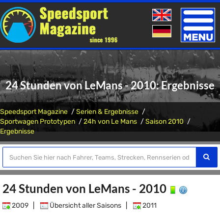
Toggle
naviga
24 Stunden von LeMans - 2010: Ergebnisse
Speedsport Magazine
Serien & Ergebnisse
Sportwagen Prototypen
24h von Le Mans
Saison 2010
Ergebnisse
24 Stunden von LeMans - 2010
2009
|
Übersicht aller Saisons
|
2011