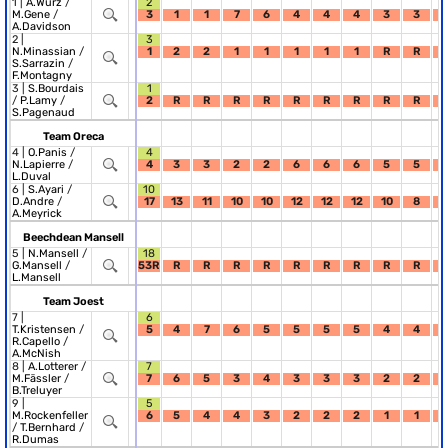
1 |
A.Wurz
/
2
M.Gene
/
3
1
1
7
6
4
4
4
3
3
A.Davidson
2 |
3
N.Minassian
/
1
2
2
1
1
1
1
1
R
R
S.Sarrazin
/
F.Montagny
3 |
S.Bourdais
1
/
P.Lamy
/
2
R
R
R
R
R
R
R
R
R
S.Pagenaud
Team Oreca
4 |
O.Panis
/
4
N.Lapierre
/
4
3
3
2
2
6
6
6
5
5
L.Duval
6 |
S.Ayari
/
10
D.Andre
/
17
13
11
10
10
12
12
12
10
8
A.Meyrick
Beechdean Mansell
5 |
N.Mansell
/
18
G.Mansell
/
53R
R
R
R
R
R
R
R
R
R
L.Mansell
Team Joest
7 |
6
T.Kristensen
/
5
4
7
6
5
5
5
5
4
4
R.Capello
/
A.McNish
8 |
A.Lotterer
/
7
M.Fässler
/
7
6
5
3
4
3
3
3
2
2
B.Treluyer
9 |
5
M.Rockenfeller
6
5
4
4
3
2
2
2
1
1
/
T.Bernhard
/
R.Dumas