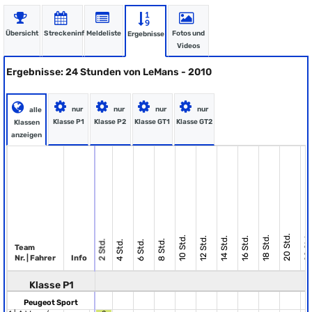
Übersicht
Streckeninfo
Meldeliste
Fotos und
Ergebnisse
Videos
Ergebnisse: 24 Stunden von LeMans - 2010
nur
nur
nur
nur
alle
Klasse P1
Klasse P2
Klasse GT1
Klasse GT2
Klassen
anzeigen
20 Std.
22 Std
10 Std.
18 Std.
12 Std.
14 Std.
16 Std.
8 Std.
2 Std.
4 Std.
6 Std.
Team
Nr. | Fahrer
Info
Klasse P1
Peugeot Sport